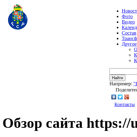
Новос
Фото
Видео
Календ
Состав
Транс
Другое
О
К
К
Найти
Например:
"
Поделитес
Контакты
Обзор сайта https://u