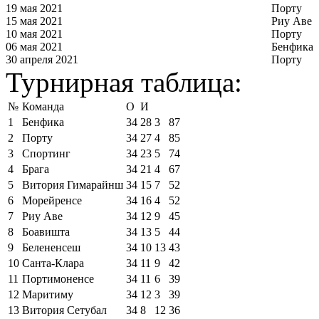
19 мая 2021
Порту
15 мая 2021
Риу Аве
10 мая 2021
Порту
06 мая 2021
Бенфика
30 апреля 2021
Порту
Турнирная таблица:
№
Команда
О
И
1
Бенфика
34
28
3
87
2
Порту
34
27
4
85
3
Спортинг
34
23
5
74
4
Брага
34
21
4
67
5
Витория Гимарайнш
34
15
7
52
6
Морейренсе
34
16
4
52
7
Риу Аве
34
12
9
45
8
Боавишта
34
13
5
44
9
Белененсеш
34
10
13
43
10
Санта-Клара
34
11
9
42
11
Портимоненсе
34
11
6
39
12
Маритиму
34
12
3
39
13
Витория Сетубал
34
8
12
36