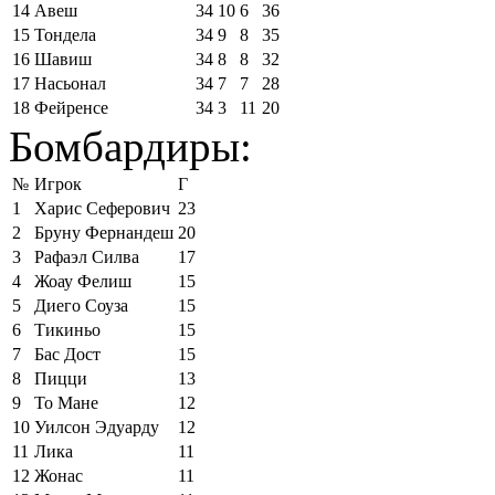
14
Авеш
34
10
6
36
15
Тондела
34
9
8
35
16
Шавиш
34
8
8
32
17
Насьонал
34
7
7
28
18
Фейренсе
34
3
11
20
Бомбардиры:
№
Игрок
Г
1
Харис Сеферович
23
2
Бруну Фернандеш
20
3
Рафаэл Силва
17
4
Жоау Фелиш
15
5
Диего Соуза
15
6
Тикиньо
15
7
Бас Дост
15
8
Пицци
13
9
То Мане
12
10
Уилсон Эдуарду
12
11
Лика
11
12
Жонас
11