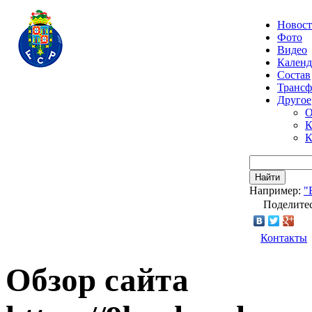
Новос
Фото
Видео
Календ
Состав
Транс
Другое
О
К
К
Найти
Например:
"
Поделитес
Контакты
Обзор сайта