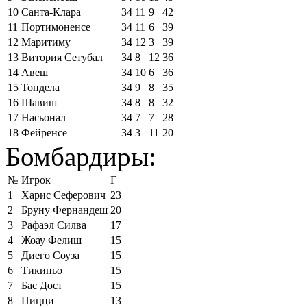
10
Санта-Клара
34
11
9
42
11
Портимоненсе
34
11
6
39
12
Маритиму
34
12
3
39
13
Витория Сетубал
34
8
12
36
14
Авеш
34
10
6
36
15
Тондела
34
9
8
35
16
Шавиш
34
8
8
32
17
Насьонал
34
7
7
28
18
Фейренсе
34
3
11
20
Бомбардиры:
№
Игрок
Г
1
Харис Сеферович
23
2
Бруну Фернандеш
20
3
Рафаэл Силва
17
4
Жоау Фелиш
15
5
Диего Соуза
15
6
Тикиньо
15
7
Бас Дост
15
8
Пицци
13