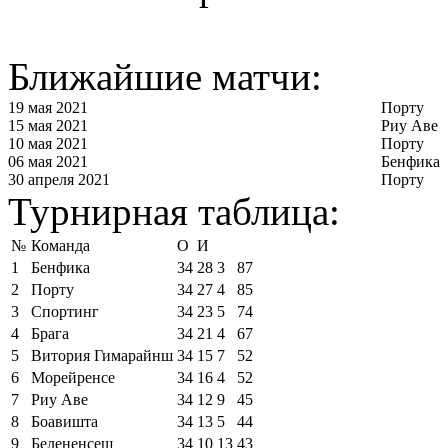
Ближайшие матчи:
19 мая 2021
Порту
15 мая 2021
Риу Аве
10 мая 2021
Порту
06 мая 2021
Бенфика
30 апреля 2021
Порту
Турнирная таблица:
№
Команда
О
И
1
Бенфика
34
28
3
87
2
Порту
34
27
4
85
3
Спортинг
34
23
5
74
4
Брага
34
21
4
67
5
Витория Гимарайнш
34
15
7
52
6
Морейренсе
34
16
4
52
7
Риу Аве
34
12
9
45
8
Боавишта
34
13
5
44
9
Белененсеш
34
10
13
43