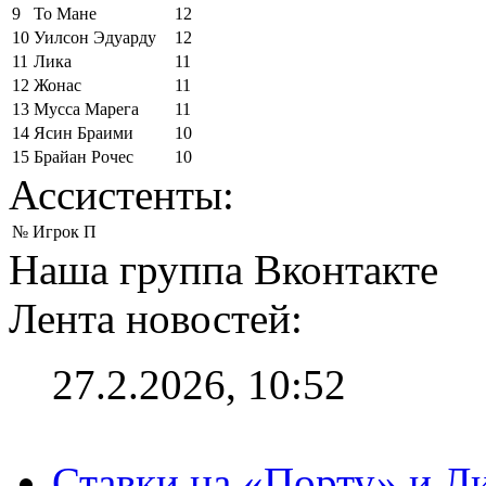
9
То Мане
12
10
Уилсон Эдуарду
12
11
Лика
11
12
Жонас
11
13
Мусса Марега
11
14
Ясин Браими
10
15
Брайан Рочес
10
Ассистенты:
№
Игрок
П
Наша группа Вконтакте
Лента новостей:
27.2.2026, 10:52
Ставки на «Порту» и Л