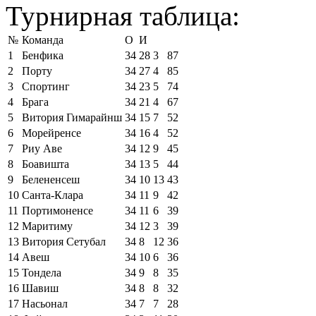
Турнирная таблица:
№
Команда
О
И
1
Бенфика
34
28
3
87
2
Порту
34
27
4
85
3
Спортинг
34
23
5
74
4
Брага
34
21
4
67
5
Витория Гимарайнш
34
15
7
52
6
Морейренсе
34
16
4
52
7
Риу Аве
34
12
9
45
8
Боавишта
34
13
5
44
9
Белененсеш
34
10
13
43
10
Санта-Клара
34
11
9
42
11
Портимоненсе
34
11
6
39
12
Маритиму
34
12
3
39
13
Витория Сетубал
34
8
12
36
14
Авеш
34
10
6
36
15
Тондела
34
9
8
35
16
Шавиш
34
8
8
32
17
Насьонал
34
7
7
28