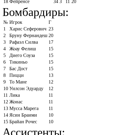
18
Фейренсе
34
3
11
20
Бомбардиры:
№
Игрок
Г
1
Харис Сеферович
23
2
Бруну Фернандеш
20
3
Рафаэл Силва
17
4
Жоау Фелиш
15
5
Диего Соуза
15
6
Тикиньо
15
7
Бас Дост
15
8
Пицци
13
9
То Мане
12
10
Уилсон Эдуарду
12
11
Лика
11
12
Жонас
11
13
Мусса Марега
11
14
Ясин Браими
10
15
Брайан Рочес
10
Ассистенты: