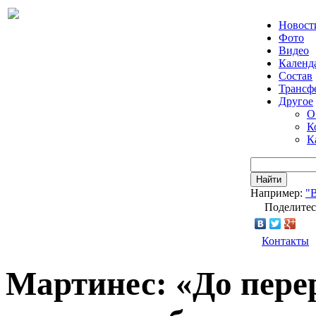
Новост
Фото
Видео
Календ
Состав
Трансф
Другое
О
К
К
Найти
Например:
"
Поделитес
Контакты
Мартинес: «До пере