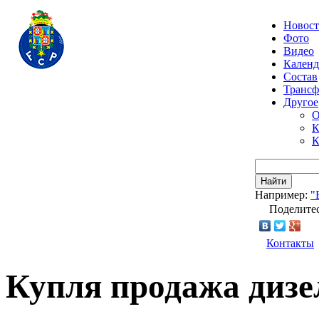
Новос
Фото
Видео
Календ
Состав
Транс
Другое
О
К
К
Найти
Например:
"
Поделитес
Контакты
Купля продажа дизе