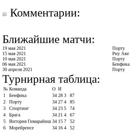
Комментарии:
Ближайшие матчи:
19 мая 2021
Порту
15 мая 2021
Риу Аве
10 мая 2021
Порту
06 мая 2021
Бенфика
30 апреля 2021
Порту
Турнирная таблица:
№
Команда
О
И
1
Бенфика
34
28
3
87
2
Порту
34
27
4
85
3
Спортинг
34
23
5
74
4
Брага
34
21
4
67
5
Витория Гимарайнш
34
15
7
52
6
Морейренсе
34
16
4
52