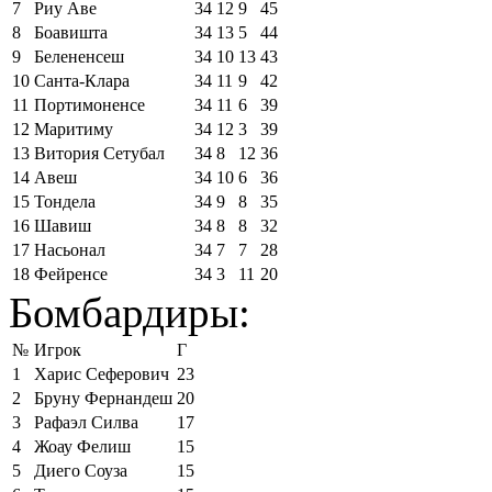
7
Риу Аве
34
12
9
45
8
Боавишта
34
13
5
44
9
Белененсеш
34
10
13
43
10
Санта-Клара
34
11
9
42
11
Портимоненсе
34
11
6
39
12
Маритиму
34
12
3
39
13
Витория Сетубал
34
8
12
36
14
Авеш
34
10
6
36
15
Тондела
34
9
8
35
16
Шавиш
34
8
8
32
17
Насьонал
34
7
7
28
18
Фейренсе
34
3
11
20
Бомбардиры:
№
Игрок
Г
1
Харис Сеферович
23
2
Бруну Фернандеш
20
3
Рафаэл Силва
17
4
Жоау Фелиш
15
5
Диего Соуза
15