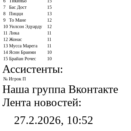
6
Тикиньо
15
7
Бас Дост
15
8
Пицци
13
9
То Мане
12
10
Уилсон Эдуарду
12
11
Лика
11
12
Жонас
11
13
Мусса Марега
11
14
Ясин Браими
10
15
Брайан Рочес
10
Ассистенты:
№
Игрок
П
Наша группа Вконтакте
Лента новостей:
27.2.2026, 10:52