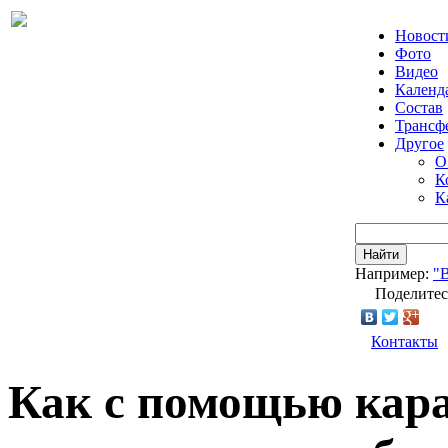
Новост
Фото
Видео
Календ
Состав
Трансф
Другое
О
К
К
Найти
Например:
"
Поделитес
Контакты
Как с помощью кара