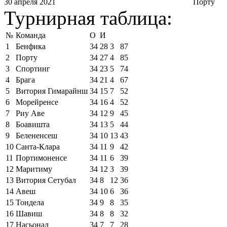
30 апреля 2021
Порту
Турнирная таблица:
№
Команда
О
И
1
Бенфика
34
28
3
87
2
Порту
34
27
4
85
3
Спортинг
34
23
5
74
4
Брага
34
21
4
67
5
Витория Гимарайнш
34
15
7
52
6
Морейренсе
34
16
4
52
7
Риу Аве
34
12
9
45
8
Боавишта
34
13
5
44
9
Белененсеш
34
10
13
43
10
Санта-Клара
34
11
9
42
11
Портимоненсе
34
11
6
39
12
Маритиму
34
12
3
39
13
Витория Сетубал
34
8
12
36
14
Авеш
34
10
6
36
15
Тондела
34
9
8
35
16
Шавиш
34
8
8
32
17
Насьонал
34
7
7
28