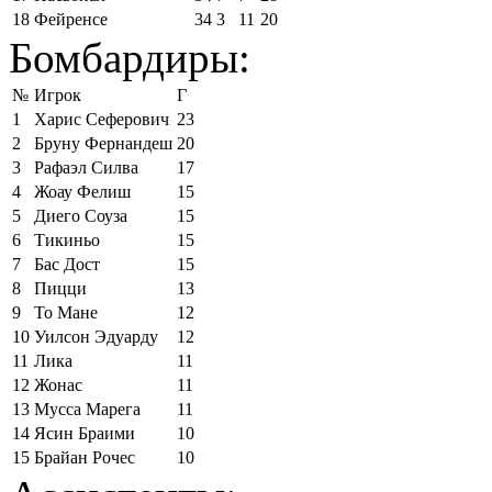
18
Фейренсе
34
3
11
20
Бомбардиры:
№
Игрок
Г
1
Харис Сеферович
23
2
Бруну Фернандеш
20
3
Рафаэл Силва
17
4
Жоау Фелиш
15
5
Диего Соуза
15
6
Тикиньо
15
7
Бас Дост
15
8
Пицци
13
9
То Мане
12
10
Уилсон Эдуарду
12
11
Лика
11
12
Жонас
11
13
Мусса Марега
11
14
Ясин Браими
10
15
Брайан Рочес
10