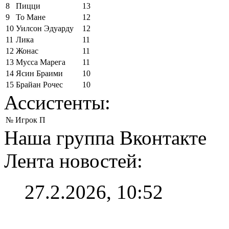
8
Пицци
13
9
То Мане
12
10
Уилсон Эдуарду
12
11
Лика
11
12
Жонас
11
13
Мусса Марега
11
14
Ясин Браими
10
15
Брайан Рочес
10
Ассистенты:
№
Игрок
П
Наша группа Вконтакте
Лента новостей:
27.2.2026, 10:52