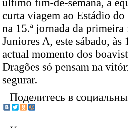
último fim-de-semana, a eq
curta viagem ao Estádio do 
na 15.ª jornada da primeir
Juniores A, este sábado, às
actual momento dos boavist
Dragões só pensam na vitóri
segurar.
Поделитесь в социальны