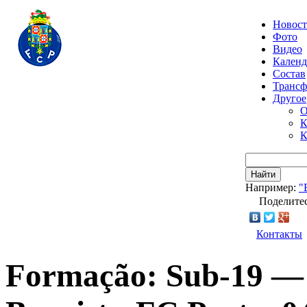
Новос
Фото
Видео
Календ
Состав
Транс
Другое
О
К
К
Найти
Например:
"
Поделитес
Контакты
Formação: Sub-19 — 