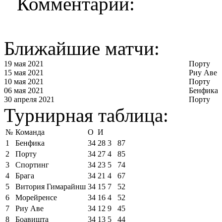
Комментарии:
Ближайшие матчи:
19 мая 2021
Порту
15 мая 2021
Риу Аве
10 мая 2021
Порту
06 мая 2021
Бенфика
30 апреля 2021
Порту
Турнирная таблица:
№
Команда
О
И
1
Бенфика
34
28
3
87
2
Порту
34
27
4
85
3
Спортинг
34
23
5
74
4
Брага
34
21
4
67
5
Витория Гимарайнш
34
15
7
52
6
Морейренсе
34
16
4
52
7
Риу Аве
34
12
9
45
8
Боавишта
34
13
5
44