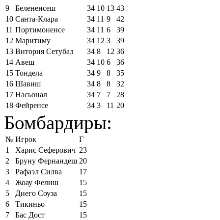
9
Белененсеш
34
10
13
43
10
Санта-Клара
34
11
9
42
11
Портимоненсе
34
11
6
39
12
Маритиму
34
12
3
39
13
Витория Сетубал
34
8
12
36
14
Авеш
34
10
6
36
15
Тондела
34
9
8
35
16
Шавиш
34
8
8
32
17
Насьонал
34
7
7
28
18
Фейренсе
34
3
11
20
Бомбардиры:
№
Игрок
Г
1
Харис Сеферович
23
2
Бруну Фернандеш
20
3
Рафаэл Силва
17
4
Жоау Фелиш
15
5
Диего Соуза
15
6
Тикиньо
15
7
Бас Дост
15