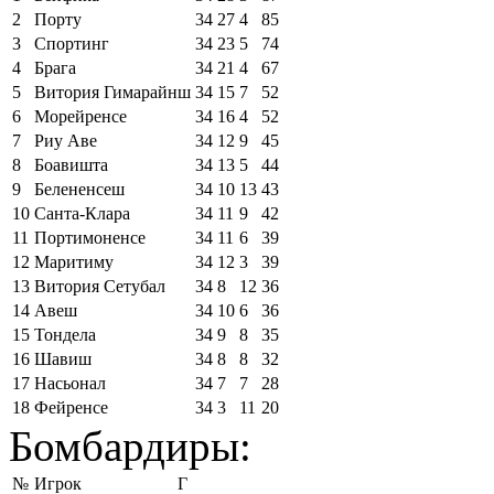
2
Порту
34
27
4
85
3
Спортинг
34
23
5
74
4
Брага
34
21
4
67
5
Витория Гимарайнш
34
15
7
52
6
Морейренсе
34
16
4
52
7
Риу Аве
34
12
9
45
8
Боавишта
34
13
5
44
9
Белененсеш
34
10
13
43
10
Санта-Клара
34
11
9
42
11
Портимоненсе
34
11
6
39
12
Маритиму
34
12
3
39
13
Витория Сетубал
34
8
12
36
14
Авеш
34
10
6
36
15
Тондела
34
9
8
35
16
Шавиш
34
8
8
32
17
Насьонал
34
7
7
28
18
Фейренсе
34
3
11
20
Бомбардиры:
№
Игрок
Г