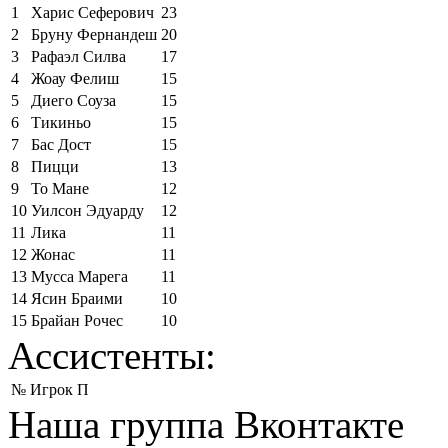
1
Харис Сеферович
23
2
Бруну Фернандеш
20
3
Рафаэл Силва
17
4
Жоау Фелиш
15
5
Диего Соуза
15
6
Тикиньо
15
7
Бас Дост
15
8
Пицци
13
9
То Мане
12
10
Уилсон Эдуарду
12
11
Лика
11
12
Жонас
11
13
Мусса Марега
11
14
Ясин Браими
10
15
Брайан Рочес
10
Ассистенты:
№
Игрок
П
Наша группа Вконтакте