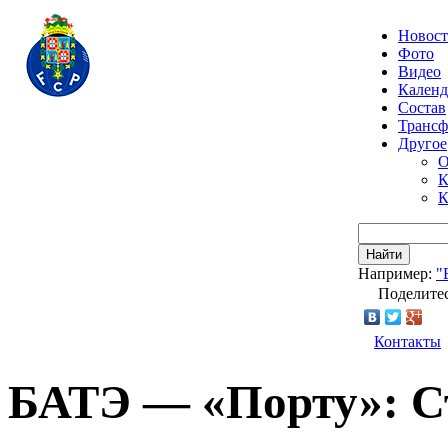
Новос
Фото
Видео
Календ
Состав
Транс
Другое
О
К
К
Найти
Например:
"
Поделитес
Контакты
БАТЭ — «Порту»: С